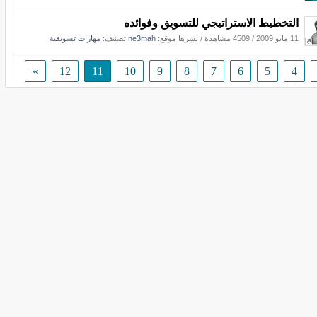
التخطيط الاستراتيجي للتسويق وفوائده
11 مايو 2009
/
4509 مشاهدة
/
نشرها موقع:
ne3mah
تصنيف:
مهارات تسويقية
»
12
11
10
9
8
7
6
5
4