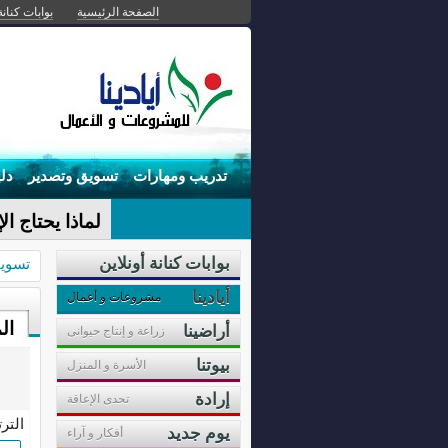
الصفحة الرئيسية
بوابات كنانة
تدريب ومهارات
تسويق وتصدير
دل
_
بوابات كنانة أونلاين
تسوي
أيادينا
مشروعات و أعمال
ال
أراضينا
زراعة و إنتاج حيوانى
بيوتنا
الأسرة و المنزل
إرادة
تحدى الإعاقة
التر
يوم جديد
أفكار و آراء