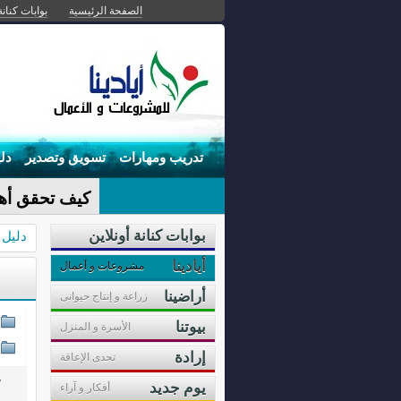
الصفحة الرئيسية
بوابات كنانة
تدريب ومهارات
تسويق وتصدير
دل
الح-
بوابات كنانة أونلاين
دليل 
أيادينا
مشروعات و أعمال
أراضينا
زراعة و إنتاج حيوانى
بيوتنا
الأسرة و المنزل
إرادة
تحدى الإعاقة
عد
يوم جديد
أفكار و آراء