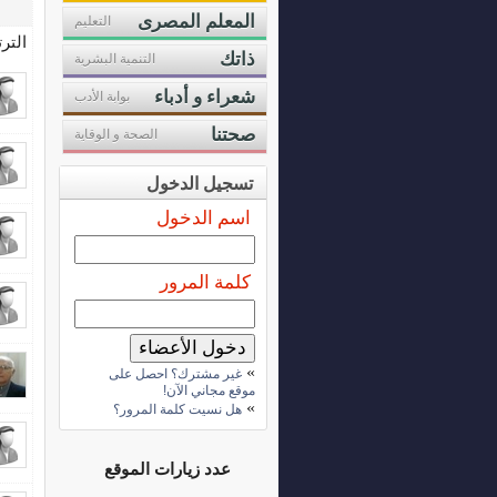
المعلم المصرى
التعليم
التر
ذاتك
التنمية البشرية
شعراء و أدباء
بوابة الأدب
صحتنا
الصحة و الوقاية
تسجيل الدخول
اسم الدخول
كلمة المرور
»
غير مشترك؟ احصل على
موقع مجاني الآن!
»
هل نسيت كلمة المرور؟
عدد زيارات الموقع