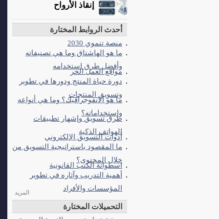
إنقاذ الأرواح
أحدث الروابط المختارة
منصة تنموي 2030
ما هو الهاشتاق وما هي تصنيفاته
وأفضل طرق استخدامه
مواقع العمل الحر
دورة حياة المنتج ودورها في تطوير
وتسويق المنتجات
ما هو الانفوجرافيك؟ وما هي أنواعه
واستخداماته؟
طرق تسويق وإشهار تطبيقات
الهواتف الذكية
أدوات التسويق الإلكتروني
ما المقصود باستراتيجية التسويق من
خلال المحتوى؟
اسطوانة الكتب القانونية
أهمية التدريب وآثاره في تطوير
المؤسسات والأفراد
المزيد
التحميلات المختارة