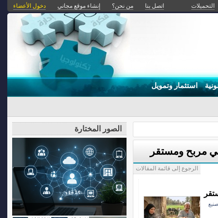
التحميلات
اتصل بنا
من نحن؟
إنشاء موقع مجاني
دخول الأعضاء
ونية
استثمار وتمويل
الصور المختارة
ئي مربح ومستقر
الرجوع إلى قائمة المقالات
تقر
صنيع