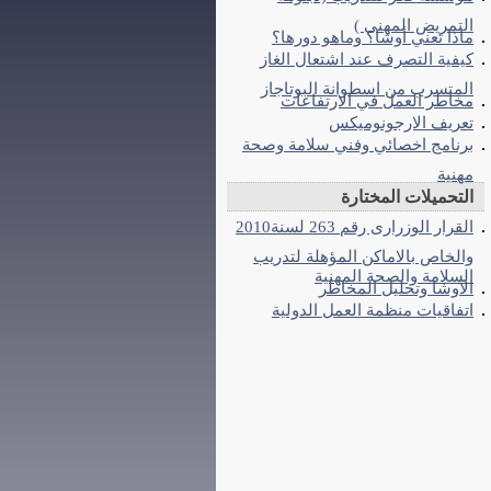
التمريض المهنى )
ماذا تعني أوشا؟ وماهو دورها؟
كيفية التصرف عند اشتعال الغاز
المتسرب من اسطوانة البوتاجاز
مخاطر العمل في الارتفاعات
تعريف الارجونوميكس
برنامج اخصائي وفني سلامة وصحة
مهنية
التحميلات المختارة
القرار الوزرارى رقم 263 لسنة2010
والخاص بالاماكن المؤهلة لتدريب
السلامة والصحة المهنية
الاوشا وتحليل المخاطر
اتفاقيات منظمة العمل الدولية