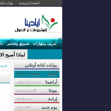
الصفحة الرئيسية
بوابات كنانة
تدريب ومهارات
تسويق وتصدير
دل
لماذا أصبح الا
بوابات كنانة أونلاين
تدريب
أيادينا
مشروعات و أعمال
أراضينا
زراعة و إنتاج حيوانى
بيوتنا
الأسرة و المنزل
إرادة
تحدى الإعاقة
يوم جديد
أفكار و آراء