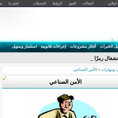
 أونلاين
المقالات
الصور
الروابط
التحميلات
اتصل بنا
من
يل الخبرات
أفكار مشروعات
إجراءات قانونية
استثمار وتمويل
نشغال رمزًا زائفًا للنجا_
 ومهارات
»
الأمن الصناعي
الأمن الصناعي