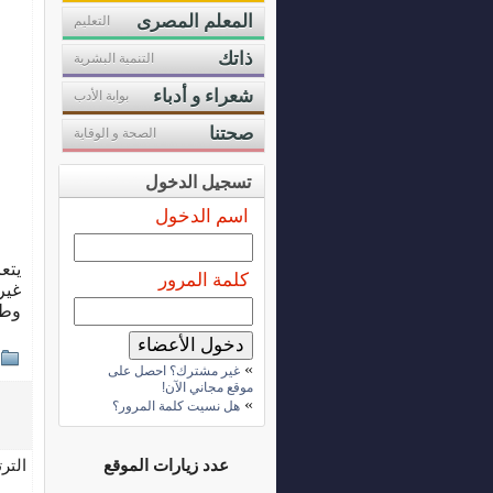
المعلم المصرى
التعليم
ذاتك
التنمية البشرية
شعراء و أدباء
بوابة الأدب
صحتنا
الصحة و الوقاية
تسجيل الدخول
اسم الدخول
يتع
كلمة المرور
غير
وطر
»
غير مشترك؟ احصل على
موقع مجاني الآن!
»
هل نسيت كلمة المرور؟
التر
عدد زيارات الموقع