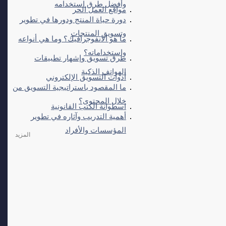
وأفضل طرق استخدامه
مواقع العمل الحر
دورة حياة المنتج ودورها في تطوير
وتسويق المنتجات
ما هو الانفوجرافيك؟ وما هي أنواعه
واستخداماته؟
طرق تسويق وإشهار تطبيقات
الهواتف الذكية
أدوات التسويق الإلكتروني
ما المقصود باستراتيجية التسويق من
خلال المحتوى؟
اسطوانة الكتب القانونية
أهمية التدريب وآثاره في تطوير
المؤسسات والأفراد
المزيد