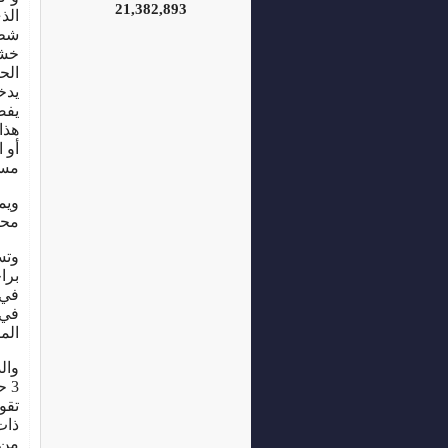
21,382,893
الذ
شطف
خشب
الح
يدخ
يفص
هذا
أو 
مسن
ويم
محف
وتس
برا
في 
في 
الم
3 
تقو
ذات