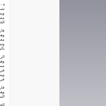
د -
تست
ويس
متس
الخ
فار
وهي
معد
وتس
بال
الرا
وهو
مست
في 
ويس
في 
فار
وهي
الس
الج