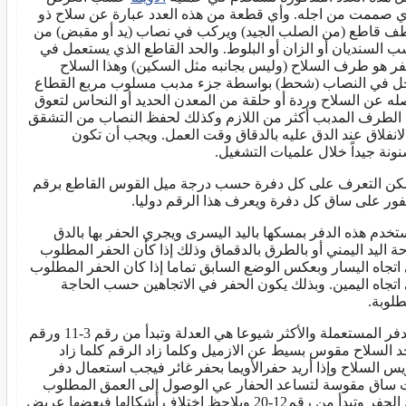
ي صممت من اجله. وأي قطعة من هذه العدد عبارة عن سلاح ذو
 قاطع (من الصلب الجيد) ويركب في نصاب (يد أو مقبض) من
 السنديان أو الزان أو البلوط. والحد القاطع الذي يستعمل في
فر هو طرف السلاح (وليس بجانبه مثل السكين) وهذا السلاح
ل في النصاب (شحط) بواسطة جزء مدبب مسلوب مربع القطاع
له عن السلاح وردة أو حلقة من المعدن الحديد أو النحاس لتعوق
 الطرف المدبب أكثر من اللازم وكذلك لحفظ النصاب من التشقق
الانفلاق عند الدق عليه بالدقاق وقت العمل. ويجب أن تكون
ونة جيداً خلال علميات التشغيل.
كن التعرف على كل دفرة حسب درجة ميل القوس القاطع برقم
ور على ساق كل دفرة ويعرف هذا الرقم دوليا.
تخدم هذه الدفر بمسكها باليد اليسرى ويجري الحفر بها بالدق
حة اليد اليمني أو بالطرق بالدقماق وذلك إذا كأن الحفر المطلوب
اتجاه اليسار وبعكس الوضع السابق تماما إذا كان الحفر المطلوب
اتجاه اليمين. وبذلك يكون الحفر في الاتجاهين حسب الحاجة
طلوبة.
والدفر المستعملة والأكثر شيوعا هي العدلة وتبدأ من رقم 3-11 ورقم
حد السلاح مقوس بسيط عن الازميل وكلما زاد الرقم كلما زاد
يس السلاح وإذا أريد حفرالأويما بحفر غائر فيجب استعمال دفر
 ساق مقوسة لتساعد الحفار عي الوصول إلى العمق المطلوب
من الحفر وتبدأ من رقم12-20 ويلاحظ اختلاف أشكالها فبعضها عريض