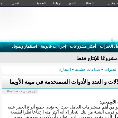
 أونلاين
المقالات
الصور
الروابط
التحميلات
اتصل بنا
من
يل الخبرات
أفكار مشروعات
إجراءات قانونية
استثمار وتمويل
شروعًا للإنتاج فقط
الخبرات
»
صناعات خشبية
»
النجارة
آلات و العدد والأدوات السمتخدمة في مهنة الأويما
الرجوع إلى قائمة المقالات
 الأويمجي:
و من أهم مستلزمات العامل حيث أنه يؤدى جميع أنواع الحفر عليه
و قريب الشبة من بنك النجار إلا أنه أكثر منه ارتفاعا نظرا لطبيعة
مل الذي يؤديه الاويمجي الذي يتطلب أن يكون جسمه في وضع