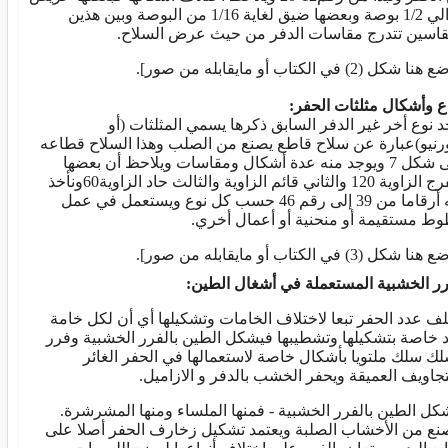
حوالي 1/2 بوصة وبعضها ضيق لغاية 1/16 من البوصة وبين هذين
قاسين تتدرج مقاسات الدفر من حيث عرض السلاح.
 شكل (2) في الكتاب أو مايقابله من صور].
اع وأشكال مثلثات الحفر:
د نوع أخر غير الدفر السابق ذكرها يسمي المثلثات (أو
ورنيو)عبارة عن سلاح قاطع يصنع من الصلب وهذا السلاح قطاعه
على شكل 7 ويوجد منه عدة أشكال ومقاسات ويلاحظ أن بعضها
منفرج الزاوية 120 والثاني قائم الزاوية والثالث حاد الزاوية60ونأخذ
منه أرقاما من 39 إلى رقم 46 حسب كل نوع ويستعمل في عمل
ط مستقيمة أو منحنية أو أعمال أخري.
 شكل (3) في الكتاب أو مايقابله من صور].
رر الخشبية المستعملة في أشغال الطين:
لف عدد الحفر تبعا لاختلاف الخامات وتشكيلها أي أن لكل خامة
 خاصة بتشكيلها وتشطيبها فيشكل الطين بالفرر الخشبية وفرر
لك سلك ملتويا بأشكال خاصة لاستعمالها في الحفر الغائر
تجاويف العميقة ويحفر الخشب بالدفر و الازاميل.
كل الطين بالفرر الخشبية - فمنها الملساء ومنها المشرشرة.
نع من الأخشاب الصلبة ويعتمد تشكيل زخارف الحفر أصلا على