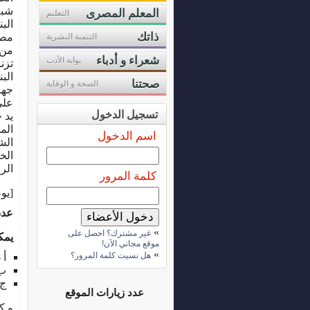
شبه
المعلم المصرى
التعليم
الب
ذاتك
مصن
التنمية البشرية
من 
شعراء و أدباء
بوابة الأدب
تزن
الب
صحتنا
الصحة و الوقاية
جها
على
تسجيل الدخول
يد 
الم
اسم الدخول
الش
الخ
الرق
كلمة المرور
[يوضع ه
عدد
»
غير مشترك؟ احصل على
يمك
موقع مجاني الآن!
»
هل نسيت كلمة المرور؟
أ 
ب 
ج 
عدد زيارات الموقع
و ك