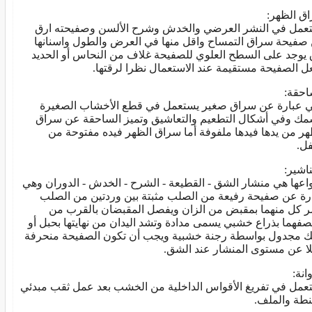
ق الظهر:
عمل في النشر العرضي والخدش وشرح الألسن وصفيحته ارق
صفيحة سراق التمساح واقل منها في العرض والطول واسنانها
 يوجد على السطح العلوي للصفيحة غلاف من النحاس أو الحديد
ل الصفيحة مستقيمة عند الاستعمال نظرا لرقتها.
احقة:
 عبارة عن سراق صغير يستعمل في قطع الأخشاب الصغيرة
مك وفي أشكال التطعيم والتعاشيق وتميز الساحقة عن سراق
هر من يدها فيدها ملفوفة أما سراق الظهر فيده مفتوحة من
ل.
ناشير:
واعها هي منشار الشق - القطيعة - الشرح - الخدش - الدوران وهي
رة عن صفيحة رفيعة من الصلب مثبتة بين وردتين من الصلب
ر كل منهما بمقبض من الزان ويفصل المقبضان بالقرب من
صفهما بذراع خشبي يسمى مدادة وتشد اليدان من نهايتها بحبل أو
 مجدول بواسطة رجنة خشبية ويجب أن تكون الصفيحة منحرفة
لا عن مستوى المنشار عند الشق.
انة:
عمل في تفريغ الأقواس الداخلية من الخشب بعد عمل ثقب مبدئي
بنطة والملف.