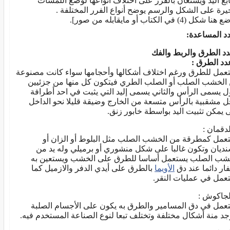
بع اليد ويستعان بالفرر على اختلاف أنواعها لوضع اللمسات
خيرة على الشكل والرسم يوضح أنواع الفرر المختلفة .
 شكل (4) في الكتاب أو مايقابله من صور].
دد المساعدة:
دد الطرق والربط والفك
عدد الطرق :
عمل للطرق ورغم اختلاف أشكالها وأحجامها سواء كانت مصنوعة
الخشب الصلب أو الصلب الطري فيتكون كل منها من جزئيين
ول يسمى الرأس والثاني يسمى إليد التي يثبت في احد أطرافة
ل مشقبية بالرأس متسعة من الخارج وضيقة قليلا نحو الداخل
 يمكن تثبيت اليد بواسطة خابور زنق.
عمل كمطرقة من الخشب الصلب مثل البلوط أو الزان أو
نديان وتكون غالبا على شكل منشوري أو برميلي وله يد من
شب الصلب يستعمل أساسا للطرق على الخشب ويستعين به
فار دائما عند دق
الأويما
بالطرق على أيدي الدفر والازميل كما
عمل في عمليات النقر.
عمل في دق المسامير والطرق به يكون على الأجسام الصلبة
جد منة أشكال مختلفة وتختلف تبعا لنوع الصناعة المستخدم فيه.