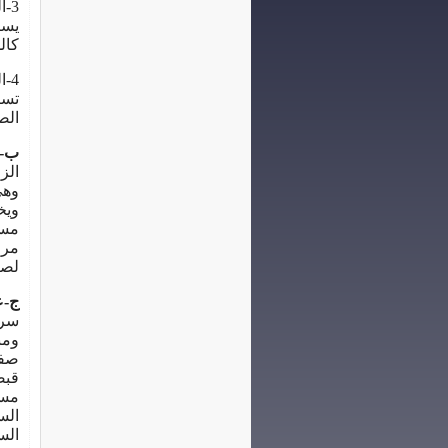
3-المفك :
يست
كال
4-الكماشة :
تست
الص
ب- 
الزر
وهي
ويخ
مسك
مرا
لصي
ج-ع
سرا
ومن
صفي
قبض
مسا
الس
الس