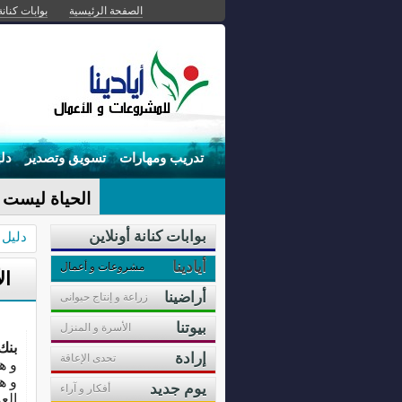
الصفحة الرئيسية
بوابات كنانة
تدريب ومهارات
تسويق وتصدير
دل
الحياة ليست م
بوابات كنانة أونلاين
دليل 
أيادينا
مشروعات و أعمال
ال
أراضينا
زراعة و إنتاج حيوانى
بيوتنا
الأسرة و المنزل
بنك
إرادة
تحدى الإعاقة
و ه
و ه
يوم جديد
أفكار و آراء
الع