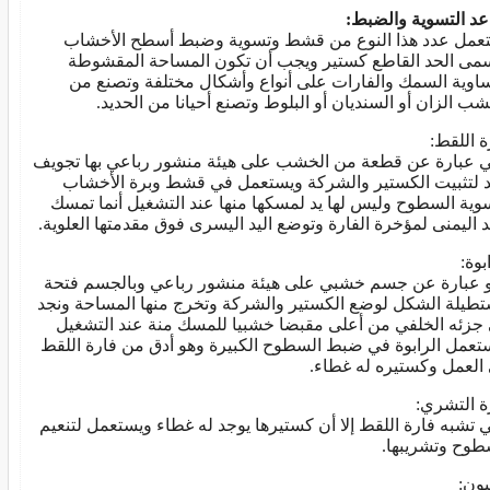
 عد التسوية والضبط:
عمل عدد هذا النوع من قشط وتسوية وضبط أسطح الأخشاب
مى الحد القاطع كستير ويجب أن تكون المساحة المقشوطة
اوية السمك والفارات على أنواع وأشكال مختلفة وتصنع من
شب الزان أو السنديان أو البلوط وتصنع أحيانا من الحديد.
ة اللقط:
 عبارة عن قطعة من الخشب على هيئة منشور رباعي بها تجويف
 لتثبيت الكستير والشركة ويستعمل في قشط وبرة الأخشاب
وية السطوح وليس لها يد لمسكها منها عند التشغيل أنما تمسك
يد اليمنى لمؤخرة الفارة وتوضع اليد اليسرى فوق مقدمتها العلوية.
بوة:
 عبارة عن جسم خشبي على هيئة منشور رباعي وبالجسم فتحة
طيلة الشكل لوضع الكستير والشركة وتخرج منها المساحة ونجد
جزئه الخلفي من أعلى مقبضا خشبيا للمسك منة عند التشغيل
تعمل الرابوة في ضبط السطوح الكبيرة وهو أدق من فارة اللقط
العمل وكستيره له غطاء.
ة التشري:
 تشبه فارة اللقط إلا أن كستيرها يوجد له غطاء ويستعمل لتنعيم
طوح وتشريبها.
يون: