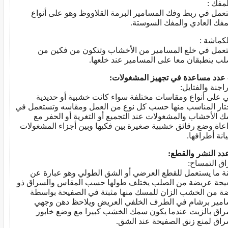
عمل في ربط وفك المسامير البرمة القلاووظ وهو على أنواع
مفك العادي والمفك السوستة.
عمل في خلع المسامير من الأخشاب وتتكون من فكين من
لب ينطبقان معا على المسامير عند خلعها.
عدد مساعدة في تجهيز المشغولات:
اجنة والفتايل:
 على أنواع ومقاسات مختلفة سواء كانت خشبية أو حديدية
تار المناسب منها حسب كل نوع من العمل ومقاسه وتستعمل في
 الأخشاب والمشغولات عند التجميع أو التغرية أو الحفر مع
عاة وضع رقائق خشبية صغيرة بين فكيها وبين أجزاء المشغولات
انة أطرافها.
دد النشر والقطع:
ق التمساح:
ة ما يستعمل للقطع العرضي أو الشق الطولي وهو عبارة عن
حة عريضة من الصلب يختلف طولها حسب المقاس والسراق ذو
ة من الخشب الزان للمسك منها مثبتة في الصفيحة بواسطة
مير برشام في الطرف الخلفي العريض ويلاحظ دهن وجهي
راق بالزيت عندما يكون سمك الخشب كبيرا مع وضع خابور
راق لمنع زنق الصفيحة عند الشق.