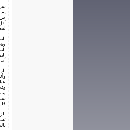
سرا
يست
من 
أدق
لجع
الس
وهي
الس
الظ
أسف
الم
وأن
عبا
وتم
منت
سلك
قلي
الزو
تست
بال