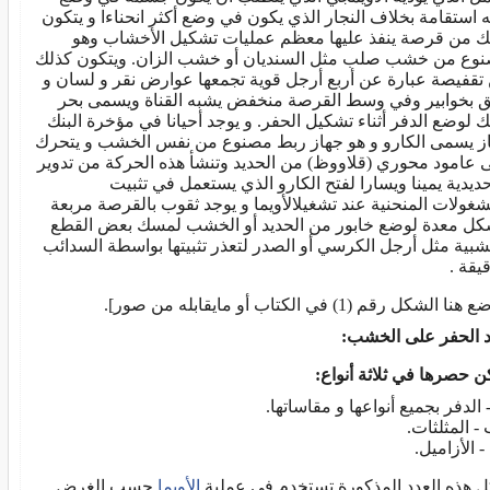
 استقامة بخلاف النجار الذي يكون في وضع أكثر انحناءا و يتكون
نك من قرصة ينفذ عليها معظم عمليات تشكيل الأخشاب وهو
وع من خشب صلب مثل السنديان أو خشب الزان. ويتكون كذلك
تقفيصة عبارة عن أربع أرجل قوية تجمعها عوارض نقر و لسان و
ق بخوابير وفي وسط القرصة منخفض يشبه القناة ويسمى بحر
نك لوضع الدفر أثناء تشكيل الحفر. و يوجد أحيانا في مؤخرة البنك
ز يسمى الكارو و هو جهاز ربط مصنوع من نفس الخشب و يتحرك
 عامود محوري (قلاووظ) من الحديد وتنشأ هذه الحركة من تدوير
حديدية يمينا ويسارا لفتح الكارو الذي يستعمل في تثبيت
شغولات المنحنية عند تشغيلالأويما و يوجد ثقوب بالقرصة مربعة
كل معدة لوضع خابور من الحديد أو الخشب لمسك بعض القطع
شبية مثل أرجل الكرسي أو الصدر لتعذر تثبيتها بواسطة السدائب
يقة .
نا الشكل رقم (1) في الكتاب أو مايقابله من صور].
 الحفر على الخشب:
ن حصرها في ثلاثة أنواع:
- الدفر بجميع أنواعها و مقاساتها.
- المثلثات.
- الأزاميل.
ل هذه العدد المذكورة تستخدم في عملية
الأويما
حسب الغرض