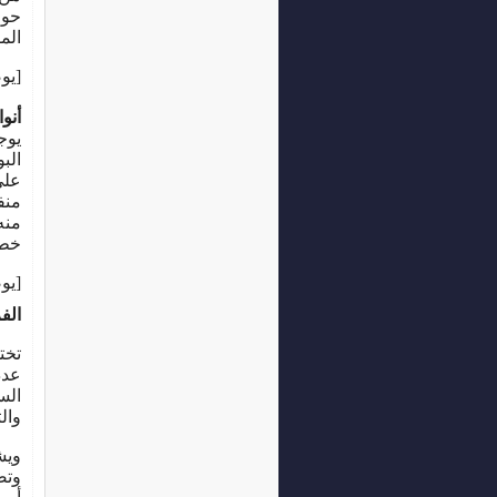
الم
[يوضع هنا
أنو
يوج
الب
خطو
[يوضع هنا
الف
تخت
عدد
الس
وال
ويش
وتص