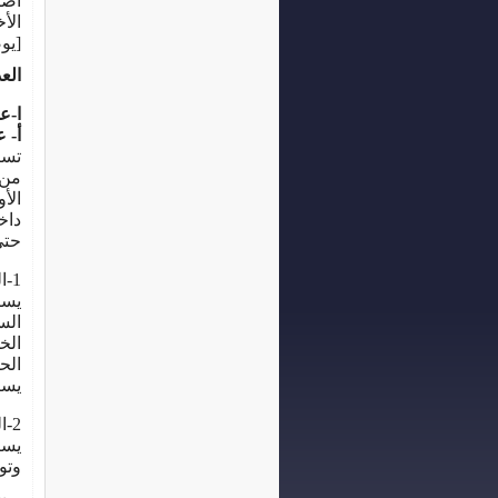
أصا
الأ
[يوضع هنا
الع
ا-ع
أ- 
تست
من 
الأ
داخ
حتى
1-الدقمان :
يست
الس
الخ
الح
يست
2-الجاكوش :
يست
وتو