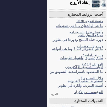
إنقاذ الأرواح
أحدث الروابط المختارة
منصة تنموي 2030
ما هو الهاشتاق وما هي تصنيفاته
وأفضل طرق استخدامه
مواقع العمل الحر
دورة حياة المنتج ودورها في تطوير
وتسويق المنتجات
ما هو الانفوجرافيك؟ وما هي أنواعه
واستخداماته؟
طرق تسويق وإشهار تطبيقات
الهواتف الذكية
أدوات التسويق الإلكتروني
ما المقصود باستراتيجية التسويق من
خلال المحتوى؟
اسطوانة الكتب القانونية
أهمية التدريب وآثاره في تطوير
المؤسسات والأفراد
المزيد
التحميلات المختارة