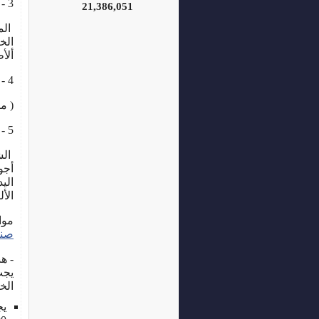
3 - الملابس الجاهزة :
21,386,051
الم
الخ
ألأ
4 - السجاد والموكيت والو بريات :
( م
5 - منتجات متنوعة :
الش
أجو
الي
الأل
موا
صنا
- ه
يجب
الخ
يج