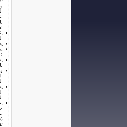
وا
تك
لل
علي 3"% 
يك
القي
يج
ذي
لل
وي
ال
ال
لم
تق