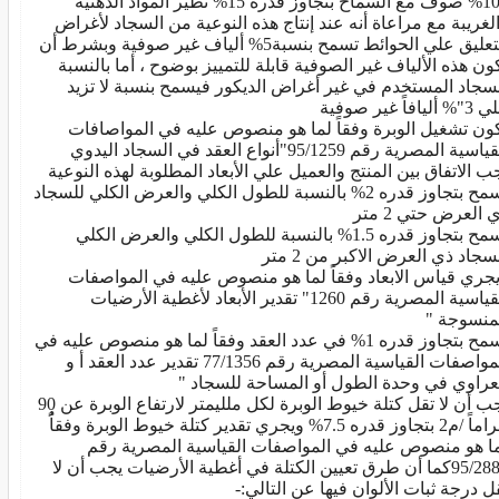
100% صوف مع السماح بتجاوز قدره 15% نظير المواد الدهنية
لغريبة مع مراعاة أنه عند إنتاج هذه النوعية من السجاد لأغراض
التعليق علي الحوائط تسمح بنسبة5% ألياف غير صوفية وبشرط أن
ون هذه الألياف غير الصوفية قابلة للتمييز بوضوح ، أما بالنسبة
سجاد المستخدم في غير أغراض الديكور فيسمح بنسبة لا تزيد
أليافاً غير صوفية
ون تشغيل الوبرة وفقاً لما هو منصوص عليه في المواصافات
اسية المصرية رقم 95/1259"أنواع العقد في السجاد اليدوي
ب الاتفاق بين المنتج والعميل علي الأبعاد المطلوبة لهذه النوعية
يسمح بتجاوز قدره 2% بالنسبة للطول الكلي والعرض الكلي للسجاد
 العرض حتي 2 متر
يسمح بتجاوز قدره 1.5% بالنسبة للطول الكلي والعرض الكلي
سجاد ذي العرض الاكبر من 2 متر
جري قياس الابعاد وفقاً لما هو منصوص عليه في المواصفات
القياسية المصرية رقم 1260" تقدير الأبعاد لأغطية الأرضيات
منسوجة "
يسمح بتجاوز قدره 1% في عدد العقد وفقاً لما هو منصوص عليه في
المواصفات القياسية المصرية رقم 77/1356 تقدير عدد العقد أ و
عراوي في وحدة الطول أو المساحة للسجاد "
يجب أن لا تقل كتلة خيوط الوبرة لكل ملليمتر لارتفاع الوبرة عن 90
جراماً /م2 بتجاوز قدره 7.5% ويجري تقدير كتلة خيوط الوبرة وفقاًُ
ا هو منصوص عليه في المواصفات القياسية المصرية رقم
95/2888كما أن طرق تعيين الكتلة في أغطية الأرضيات يجب أن لا
ل درجة ثبات الألوان فيها عن التالي:-