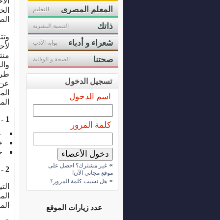
الا
المعلم المصرى
التعليم
الخ
الص
ذاتك
التنمية البشرية
وتت
شعراء و أدباء
بوابة الأدب
لأح
منت
صحتنا
الصحة و الوقاية
وال
طري
تسجيل الدخول
عن 
الم
اسم الدخول
الم
1 - الغزل و الخيوط:
كلمة المرور
غز
خي
خي
»
غير مشترك؟ احصل على
2 - الأقمشة:
موقع مجاني الآن!
»
هل نسيت كلمة المرور؟
الت
الم
المخ
عدد زيارات الموقع