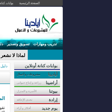
الصفحة الرئيسية
بوابات كنانة
تدريب ومهارات
تسويق وتصدير
دل
لماذا لا نشعر 
بوابات كنانة أونلاين
دليل 
أيادينا
مشروعات و أعمال
أراضينا
زراعة و إنتاج حيوانى
بيوتنا
الأسرة و المنزل
الم
إرادة
تحدى الإعاقة
تقو
يوم جديد
أفكار و آراء