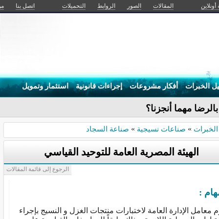
 أونلاين
المقالات
الصور
الروابط
التحميلات
اتصل بنا
من
يل الخبرات
أفكار مشروعات
إجراءات قانونية
استثمار وتمويل
بالرضا مهما أنجزنا؟
الخبرات
»
صناعات نسيجية
»
صناعة السجاد
الهيئة المصرية العامة للتوحيد القياسي
الرجوع إلى قائمة المقالات
هام :
م معامل الإدارة العامة لاختبارات منتجات الغزل و النسيج بإجراء