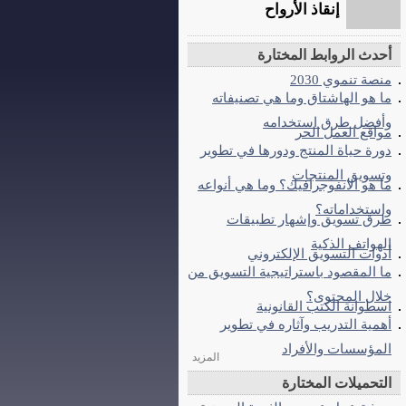
إنقاذ الأرواح
أحدث الروابط المختارة
منصة تنموي 2030
ما هو الهاشتاق وما هي تصنيفاته
وأفضل طرق استخدامه
مواقع العمل الحر
دورة حياة المنتج ودورها في تطوير
وتسويق المنتجات
ما هو الانفوجرافيك؟ وما هي أنواعه
واستخداماته؟
طرق تسويق وإشهار تطبيقات
الهواتف الذكية
أدوات التسويق الإلكتروني
ما المقصود باستراتيجية التسويق من
خلال المحتوى؟
اسطوانة الكتب القانونية
أهمية التدريب وآثاره في تطوير
المؤسسات والأفراد
المزيد
التحميلات المختارة