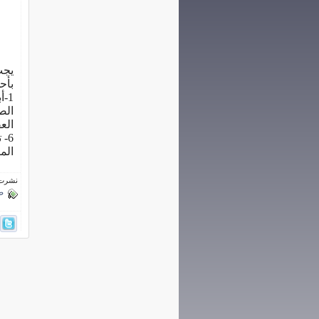
يجب
بأح
المنشا 8-رقم المواص
نشرت فى 28 أكتو
Currently 325/5 Stars.
ص