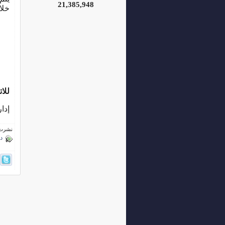
21,385,948
خلا
للا
إدار
نشرت فى 30 نوفم
د