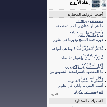
إنقاذ الأرواح
أحدث الروابط المختارة
منصة تنموي 2030
ما هو الهاشتاق وما هي تصنيفاته
وأفضل طرق استخدامه
مواقع العمل الحر
دورة حياة المنتج ودورها في تطوير
وتسويق المنتجات
ما هو الانفوجرافيك؟ وما هي أنواعه
واستخداماته؟
طرق تسويق وإشهار تطبيقات
الهواتف الذكية
أدوات التسويق الإلكتروني
ما المقصود باستراتيجية التسويق من
خلال المحتوى؟
اسطوانة الكتب القانونية
أهمية التدريب وآثاره في تطوير
المؤسسات والأفراد
المزيد
التحميلات المختارة