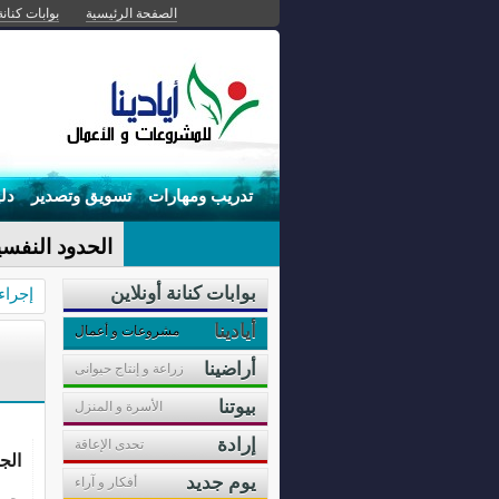
الصفحة الرئيسية
بوابات كنانة
تدريب ومهارات
تسويق وتصدير
دل
الحدود النفسي
بوابات كنانة أونلاين
إجراء
أيادينا
مشروعات و أعمال
أراضينا
زراعة و إنتاج حيوانى
بيوتنا
الأسرة و المنزل
إرادة
تحدى الإعاقة
الج
يوم جديد
أفكار و آراء