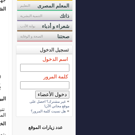
جها
المعلم المصرى
التعليم
الش
ذاتك
التنمية البشرية
شعراء و أدباء
بوابة الأدب
صحتنا
الصحة و الوقاية
تسجيل الدخول
اسم الدخول
كلمة المرور
الب
»
غير مشترك؟ احصل على
موقع مجاني الآن!
تتب
»
هل نسيت كلمة المرور؟
الم
الخ
عدد زيارات الموقع
يتم