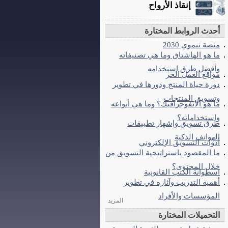
إنقاذ الأرواح
أحدث الروابط المختارة
منصة تنموي 2030
ما هو الهاشتاق وما هي تصنيفاته
وأفضل طرق استخدامه
مواقع العمل الحر
دورة حياة المنتج ودورها في تطوير
وتسويق المنتجات
ما هو الانفوجرافيك؟ وما هي أنواعه
واستخداماته؟
طرق تسويق وإشهار تطبيقات
الهواتف الذكية
أدوات التسويق الإلكتروني
ما المقصود باستراتيجية التسويق من
خلال المحتوى؟
اسطوانة الكتب القانونية
أهمية التدريب وآثاره في تطوير
المؤسسات والأفراد
المزيد
التحميلات المختارة