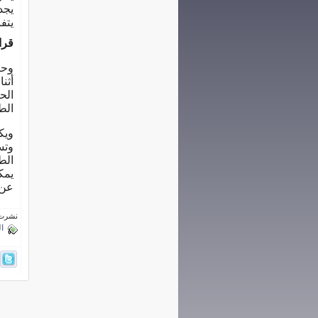
يجد
يتف
قرا
وحك
أثن
الح
الط
ويك
وتس
الط
يمك
عن 
نشرت فى 3 فبراي
ا