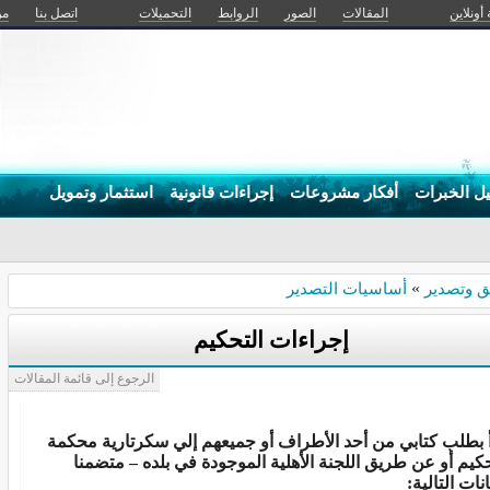
 أونلاين
المقالات
الصور
الروابط
التحميلات
اتصل بنا
من
يل الخبرات
أفكار مشروعات
إجراءات قانونية
استثمار وتمويل
ق_
ق وتصدير
»
أساسيات التصدير
إجراءات التحكيم
الرجوع إلى قائمة المقالات
أ بطلب كتابي من أحد الأطراف أو جميعهم إلي سكرتارية محكمة
حكيم أو عن طريق اللجنة الأهلية الموجودة في بلده – متضمنا
انات التالية: