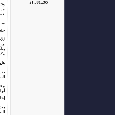
21,381,265
وتت
من 
عمل
وتب
جنس
للأ
من 
بوا
وكذ
هل 
نعم
الم
وحي
أو 
إحا
بعد
الط