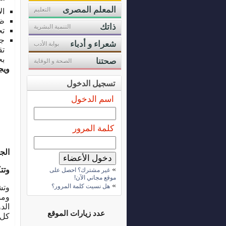
المعلم المصرى
التعليم
ال
ظر
ذاتك
التنمية البشرية
تح
جم
شعراء و أدباء
بوابة الأدب
تق
بح
صحتنا
الصحة و الوقاية
ويج
تسجيل الدخول
اسم الدخول
كلمة المرور
الج
»
وتت
غير مشترك؟ احصل على
موقع مجاني الآن!
»
هل نسيت كلمة المرور؟
وتش
ومس
الد
عدد زيارات الموقع
كل 