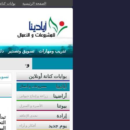
الصفحة الرئيسية
بوابات كنانة
تدريب ومهارات
تسويق وتصدير
دل
وهم إدارة الو
بوابات كنانة أونلاين
تسوي
أيادينا
مشروعات و أعمال
أراضينا
زراعة و إنتاج حيوانى
بيوتنا
الأسرة و المنزل
إرادة
تحدى الإعاقة
تبد
الت
يوم جديد
أفكار و آراء
البي