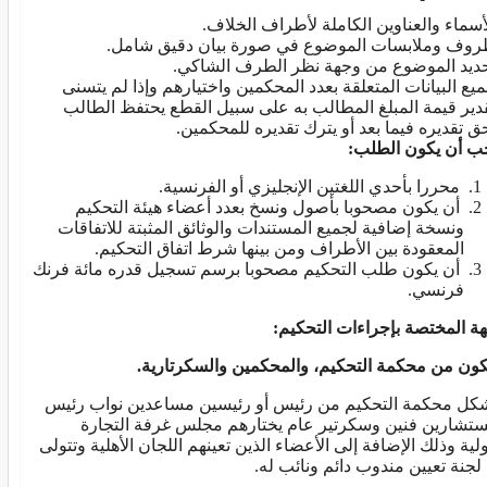
أسماء والعناوين الكاملة لأطراف الخلاف.
وف وملابسات الموضوع في صورة بيان دقيق شامل.
ديد الموضوع من وجهة نظر الطرف الشاكي.
يع البيانات المتعلقة بعدد المحكمين واختيارهم وإذا لم يتسنى
دير قيمة المبلغ المطالب به على سبيل القطع يحتفظ الطالب
ق تقديره فيما بعد أو يترك تقديره للمحكمين.
ب أن يكون الطلب:
محررا بأحدي اللغتين الإنجليزي أو الفرنسية.
أن يكون مصحوبا بأصول ونسخ بعدد أعضاء هيئة التحكيم
ونسخة إضافية لجميع المستندات والوثائق المثبتة للاتفاقات
المعقودة بين الأطراف ومن بينها شرط اتفاق التحكيم.
أن يكون طلب التحكيم مصحوبا برسم تسجيل قدره مائة فرنك
فرنسي.
هة المختصة بإجراءات التحكيم:
كون من محكمة التحكيم، والمحكمين والسكرتارية.
كل محكمة التحكيم من رئيس أو رئيسين مساعدين نواب رئيس
تشارين فنين وسكرتير عام يختارهم مجلس غرفة التجارة
ولية وذلك الإضافة إلى الأعضاء الذين تعينهم اللجان الأهلية وتتولى
لجنة تعيين مندوب دائم ونائب له.