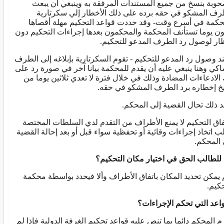
وبة بنسخ من جميع المستندات المرفقة به وينبغي أن يبعث
رف المشكو في حقه برده على ذلك الأخطار إلي سكرتارية
حكمة في أسرع وقت- وقد حددت قواعد التحكيم مهلة أقصاها
ثون يوما تستأنف المحكمة والمحكمون بعدها إجراءات التحكيم دون
ظار لوصول رد الطرف المدعو للتحكيم.
د وصول رد المدعو للتحكيم - تقوم السكرتارية بإبلاغه إلى الطرف
اكي وهنا ينبغي عليه أن يقدم للمحكمة بيانا آخر في صورة رد على
 الادعاءات المضادة وذلك في خلال فترة لا تعدي ثلاثين يوما من
يخ إخطاره برد الطرف المشكو في حقه.
د ذلك تحال القضية إلى المحكم.
فاق التحكيم لا يمنع الأطراف من التقدم لدي السلطات المختصة
ب اتخاذ إجراءات وقائية أو تحفظية سواء قبل أو بعد إحالة القضية
 المحكم.
للطالب الحق في اختيار مكان التحكيم؟
 يمكن تحديد المكان باتفاق الأطراف وألا فيحدد بواسطة محكمة
حكيم.
واعد التي تحكم الإجراءات؟
زم المحكم دائما بما تنص عليه قواعد تحكيم الغرفة الدولية فإذا لم