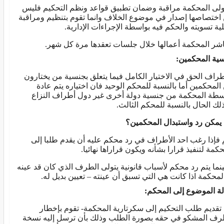
ولى المحكمة مراقبة وضمان تطبيق قواعد ونظم التحكيم فليس
اختصاصها إصدار في موضوع الخلاف وانما تقوم بتنظيم ومراقبة
ية تسويته والحكم فيه بواسطة الإجراءات الإدارية.
اشر المحكمة أعمالها خلال جلسات تعقدها مرة كل شهر.
ية المحكمين:
طراف الحق في الاختيار الكامل فيما يتعلق بجنسية من يختارون
المحكمين أما بالنسبة للمحكم الوحيد فان اختياره يتم عادة
سطة المحكمة من جنسية دولة أخرى غير دول أطراف النزاع
لك الحال بالنسبة للمحكم الثالث.
يمكن رد واستبدال المحكمين؟
 فإذا رغب احد الأطراف في رد محكم عليه أن يقدم طلبا إلى
حكمة لتنفيذ قرارا بشأنه ويكون قراراها نهائيا.
نما يتم رد محكم لأسباب قانونية يتولى الطرف الذي كان قد عينه
المحكمة اذا كانت هي التي تسبق أن عينته – تعيين بديل له.
لة الموضوع إلى المحكم:
 تقديم طلب التحكيم إلى سكرتارية المحكمة- تقوم بإخطار
رف المشكو في حقه بصورة الطلب وذلك بأن ترسل إليه نسخة