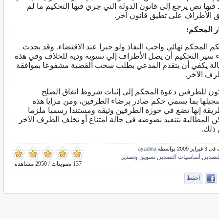
 فيها نص يرجع إلى قانون الدولة التي جري فيها التحكيم ما لم
ق الأطراف على تطيق قانون آخر.
ر المحكم:
م المحكم نهائي واجب النفاذ ولو جبرا عند الاقتضاء. وقد يحدث
اء سير التحكيم أن يصل الأطراف إلي تسوية ودية للخلاف وفي هذه
الة يكفي أن يتقدم المدعي بطلب سحب القضية مشفوعا بموافقة
رف الآخر.
ون للطرفين دعوة المحكم إلى إثبات شروط اتفاق الصلح
جيلها بما يسمي حكم صادر برضاء الطرفين، ومن مزايا هذه
ريقة إنها تضع في حوزة الطرفين وثيقة ومستندا رسميا ملزما
ن المطالبة بتنفيذ نصوصه في حالة امتناع أو تخلف الطرف الآخر
ذلك.
ر 2009 بواسطة
ayadina
لتصدير
أساسيات التصدير
تسويق وتصدير
,
,
137 تصويتات / 2950 مشاهدة
احفظ