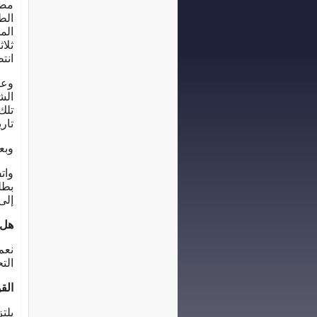
مصح
الط
الم
ثلا
انت
وعن
الش
تلك
تار
وبع
وات
بطل
إلى
هل 
نعم
الت
الق
يلت