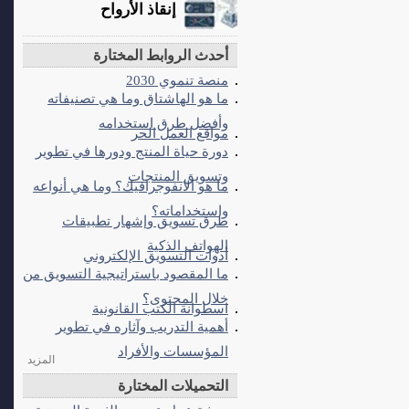
إنقاذ الأرواح
أحدث الروابط المختارة
منصة تنموي 2030
ما هو الهاشتاق وما هي تصنيفاته
وأفضل طرق استخدامه
مواقع العمل الحر
دورة حياة المنتج ودورها في تطوير
وتسويق المنتجات
ما هو الانفوجرافيك؟ وما هي أنواعه
واستخداماته؟
طرق تسويق وإشهار تطبيقات
الهواتف الذكية
أدوات التسويق الإلكتروني
ما المقصود باستراتيجية التسويق من
خلال المحتوى؟
اسطوانة الكتب القانونية
أهمية التدريب وآثاره في تطوير
المؤسسات والأفراد
المزيد
التحميلات المختارة