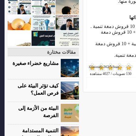
تها
اى مستند يوضع علية 90 قرش دمغة نوعية + 10 قروش دمغة
بوليصة الشحن البحري 165 قرش دمغة نوعية + 10 قروش دمغة
مقالات مختارة
مشاريع خضراء صغيرة
Currently 362/5 Stars.
130 تصويتات / 4027 مشاهدة
كيف تؤثر البيئة على
فرص العمل؟
البيئة من الأزمة إلى
الفرصة
التنمية المستدامة