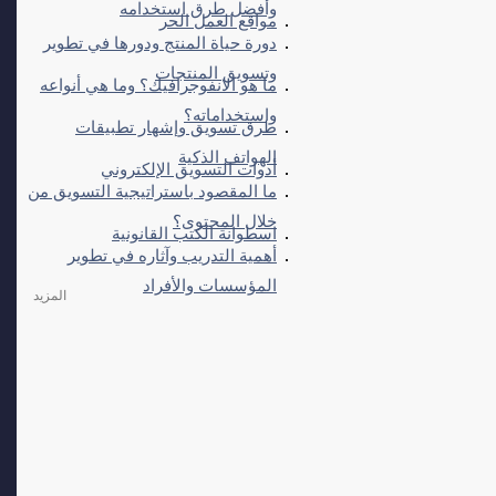
وأفضل طرق استخدامه
مواقع العمل الحر
دورة حياة المنتج ودورها في تطوير
وتسويق المنتجات
ما هو الانفوجرافيك؟ وما هي أنواعه
واستخداماته؟
طرق تسويق وإشهار تطبيقات
الهواتف الذكية
أدوات التسويق الإلكتروني
ما المقصود باستراتيجية التسويق من
خلال المحتوى؟
اسطوانة الكتب القانونية
أهمية التدريب وآثاره في تطوير
المؤسسات والأفراد
المزيد