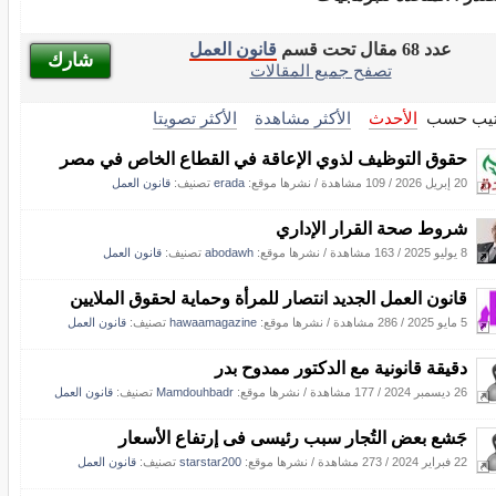
عدد 68 مقال تحت قسم
قانون العمل
شارك
تصفح جميع المقالات
تيب حسب
الأحدث
الأكثر مشاهدة
الأكثر تصويتا
حقوق التوظيف لذوي الإعاقة في القطاع الخاص في مصر
20 إبريل 2026
/
109 مشاهدة
/
نشرها موقع:
erada
تصنيف:
قانون العمل
شروط صحة القرار الإداري
8 يوليو 2025
/
163 مشاهدة
/
نشرها موقع:
abodawh
تصنيف:
قانون العمل
قانون العمل الجديد انتصار للمرأة وحماية لحقوق الملايين
5 مايو 2025
/
286 مشاهدة
/
نشرها موقع:
hawaamagazine
تصنيف:
قانون العمل
دقيقة قانونية مع الدكتور ممدوح بدر
26 ديسمبر 2024
/
177 مشاهدة
/
نشرها موقع:
Mamdouhbadr
تصنيف:
قانون العمل
جَشع بعض التُجار سبب رئيسى فى إرتفاع الأسعار
22 فبراير 2024
/
273 مشاهدة
/
نشرها موقع:
starstar200
تصنيف:
قانون العمل