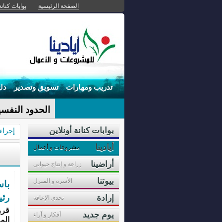
الصفحة الرئيسية
بوابات كنانة
تدريب ومهارات
تسويق وتصدير
دل
الحدود النفسي
بوابات كنانة أونلاين
إجراء
أيادينا
مشروعات و أعمال
أراضينا
زراعة و إنتاج حيوانى
بيوتنا
الأسرة و المنزل
با
رئي
إرادة
تحدى الإعاقة
قرر
يوم جديد
أفكار و آراء
الم