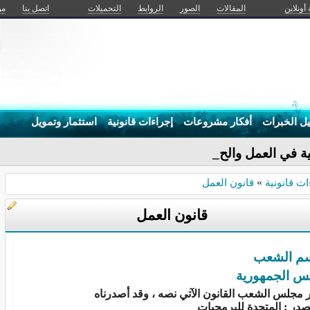
 أونلاين
المقالات
الصور
الروابط
التحميلات
اتصل بنا
من
يل الخبرات
أفكار مشروعات
إجراءات قانونية
استثمار وتمويل
ة في العمل والحياة
ات قانونية
»
قانون العمل
قانون العمل
سم الشعب
س الجمهورية
 مجلس الشعب القانون الآتي نصه ، وقد أصدرناه
صدر : المتحدة للبرمجيات