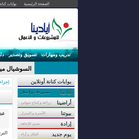
الصفحة الرئيسية
بوابات كنانة
تدريب ومهارات
تسويق وتصدير
دل
السوشيال ميدي
بوابات كنانة أونلاين
إجراء
أيادينا
مشروعات و أعمال
أراضينا
زراعة و إنتاج حيوانى
بيوتنا
عدد 19 مقال
الأسرة و المنزل
إرادة
تحدى الإعاقة
التر
يوم جديد
أفكار و آراء