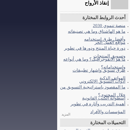
إنقاذ الأرواح
أحدث الروابط المختارة
منصة تنموي 2030
ما هو الهاشتاق وما هي تصنيفاته
وأفضل طرق استخدامه
مواقع العمل الحر
دورة حياة المنتج ودورها في تطوير
وتسويق المنتجات
ما هو الانفوجرافيك؟ وما هي أنواعه
واستخداماته؟
طرق تسويق وإشهار تطبيقات
الهواتف الذكية
أدوات التسويق الإلكتروني
ما المقصود باستراتيجية التسويق من
خلال المحتوى؟
اسطوانة الكتب القانونية
أهمية التدريب وآثاره في تطوير
المؤسسات والأفراد
المزيد
التحميلات المختارة