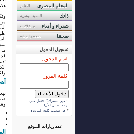
المعلم المصرى
هذه
التعليم
ذاتك
وتك
التنمية البشرية
شعراء و أدباء
بوابة الأدب
الم
طبخ
صحتنا
الصحة و الوقاية
باس
منه
تسجيل الدخول
اسم الدخول
تدو
الك
ولك
كلمة المرور
أهد
يهد
صنا
»
غير مشترك؟ احصل على
وقو
موقع مجاني الآن!
»
هل نسيت كلمة المرور؟
تو
تو
لا
عدد زيارات الموقع
الم