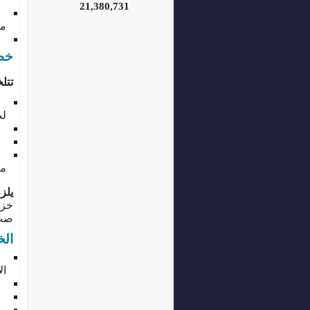
21,380,731
مم
بلد
خطو
تتل
ال
لب
تش
خل
مي
يلز
خزا
صب
الخ
مي
ال
أس
زل
ر