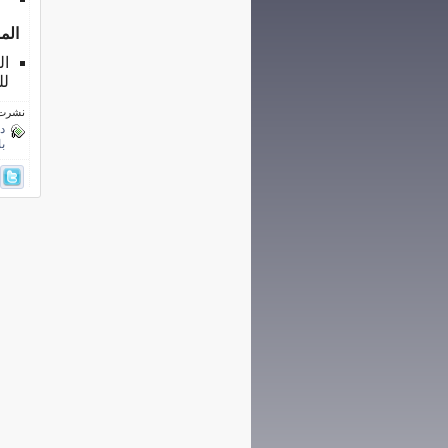
الم
ال
لل
نشرت فى 3 مارس
د
ب