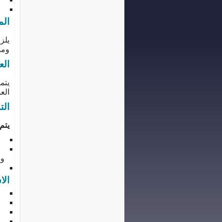
ما
الم
ومص
الع
يتم
العم
الت
يتم
ال
مج
وا
ال
الا
اخ
اس
ال
تو