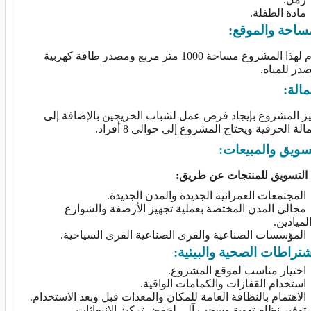
دة الطفلة.
ساحة والموقع:
يلزم لهذا المشروع مساحة 1000 متر مربع ومصدر طاقة كهربية
در للمياه.
مالة:
يز المشروع بإيجاد فرص عمل لشباب الخريجين بالإضافة إلى
الة الحرفية ويحتاج المشروع إلى حوالي 8 أفراد.
سويق والمبيعات:
 التسويق للمنتجات عن طريق:
مجتمعات العمرانية الجديدة والمدن الجديدة.
الي المدن المختصة بعملية تجهيز الأرصفة والشوارع
لميادين.
مؤسسات الصناعية والقرى الصناعية القرى السياحية.
شتراطات الصحية والبيئية:
تيار مناسب لموقع المشروع.
تخدام القفازات والكمامات الواقية.
اهتمام بالنظافة العامة للمكان والمعدات قبل وبعد الاستخدام.
فير نظام تهوية وسحب آلي لخفض تركيز الانبعاثات.