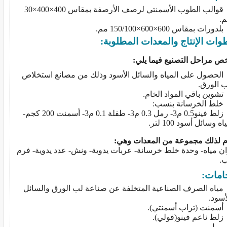
قوالب الطوب الأسمنتي لرصف الأرصفة بمقاس 400×400×30
.
ورات بمقاس 600×600×150/100 مم.
ات الإنتاج والمعدات المطلوبة:
خص مراحل التصنيع فيما يلي:
حصول على المياه والسائل الأسود وذلك من مصانع استخلاص
 الورق.
وين باقي المواد الخام.
ط الخرسانة بنسب:
زلط فينو0.5 م3- رمل 0.3 م3- طفلة 0.1 م3- أسمنت 200 كجم-
اه وسائل أسود 100 لتر.
م لذلك مجموعة من المعدات وهي:
ن مياه- وحدة خلط خرسانة- عربات يدوية- ونش- عدد يدوية- فرم
.
امات:
اه الصرف الصناعية المتخلفة عن صناعة لب الورق والسائل
أسود.
منت (تراب أسمنتي).
ط ناعم فينو(فولي).
مل.