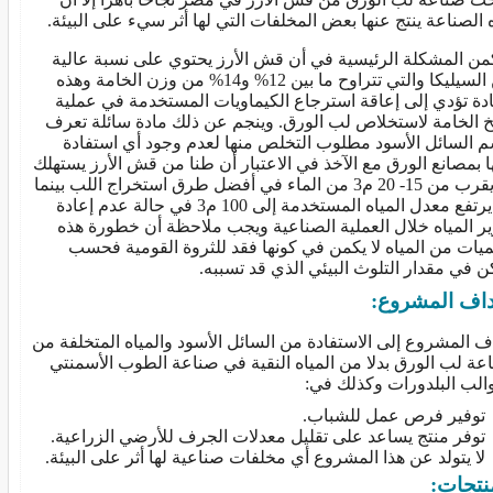
 الصناعة ينتج عنها بعض المخلفات التي لها أثر سيء على البيئة.
من المشكلة الرئيسية في أن قش الأرز يحتوي على نسبة عالية
من السيليكا والتي تتراوح ما بين 12% و14% من وزن الخامة وهذه
ادة تؤدي إلى إعاقة استرجاع الكيماويات المستخدمة في عملية
 الخامة لاستخلاص لب الورق. وينجم عن ذلك مادة سائلة تعرف
م السائل الأسود مطلوب التخلص منها لعدم وجود أي استفادة
ا بمصانع الورق مع الآخذ في الاعتبار أن طنا من قش الأرز يستهلك
ما يقرب من 15- 20 م3 من الماء في أفضل طرق استخراج اللب بينما
قد يرتفع معدل المياه المستخدمة إلى 100 م3 في حالة عدم إعادة
ير المياه خلال العملية الصناعية ويجب ملاحظة أن خطورة هذه
ميات من المياه لا يكمن في كونها فقد للثروة القومية فحسب
ن في مقدار التلوث البيئي الذي قد تسببه.
اف المشروع:
ف المشروع إلى الاستفادة من السائل الأسود والمياه المتخلفة من
عة لب الورق بدلا من المياه النقية في صناعة الطوب الأسمنتي
الب البلدورات وكذلك في:
فير فرص عمل للشباب.
فر منتج يساعد على تقليل معدلات الجرف للأرضي الزراعية.
 يتولد عن هذا المشروع أي مخلفات صناعية لها أثر على البيئة.
نتجات: