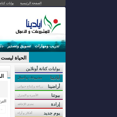
الصفحة الرئيسية
بوابات كنانة
تدريب ومهارات
تسويق وتصدير
دل
الحياة ليست م
بوابات كنانة أونلاين
ال
أيادينا
مشروعات و أعمال
أراضينا
زراعة و إنتاج حيوانى
بيوتنا
الأسرة و المنزل
التر
إرادة
تحدى الإعاقة
«
يوم جديد
أفكار و آراء