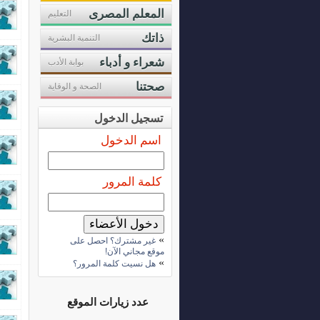
المعلم المصرى
التعليم
ذاتك
التنمية البشرية
شعراء و أدباء
بوابة الأدب
صحتنا
الصحة و الوقاية
تسجيل الدخول
اسم الدخول
كلمة المرور
»
غير مشترك؟ احصل على
موقع مجاني الآن!
»
هل نسيت كلمة المرور؟
عدد زيارات الموقع