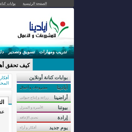
الصفحة الرئيسية
بوابات كنانة
تدريب ومهارات
تسويق وتصدير
دل
الحي_
بوابات كنانة أونلاين
أفكا
المخ
أيادينا
مشروعات و أعمال
أراضينا
زراعة و إنتاج حيوانى
ال
بيوتنا
الأسرة و المنزل
عدد 1 تحميل
إرادة
تحدى الإعاقة
يوم جديد
أفكار و آراء