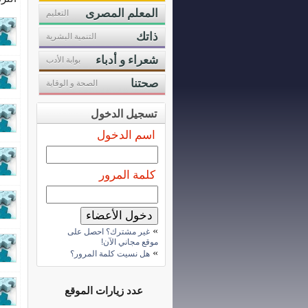
المعلم المصرى
التعليم
ذاتك
التنمية البشرية
شعراء و أدباء
بوابة الأدب
صحتنا
الصحة و الوقاية
تسجيل الدخول
اسم الدخول
كلمة المرور
»
غير مشترك؟ احصل على
موقع مجاني الآن!
»
هل نسيت كلمة المرور؟
عدد زيارات الموقع