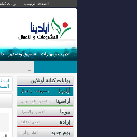
الصفحة الرئيسية
بوابات كنانة
تدريب ومهارات
تسويق وتصدير
دل
الحيا-
بوابات كنانة أونلاين
استثم
المسا
أيادينا
مشروعات و أعمال
أراضينا
زراعة و إنتاج حيوانى
بيوتنا
الأسرة و المنزل
إرادة
تحدى الإعاقة
يوم جديد
أفكار و آراء
التر