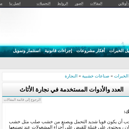
 أونلاين
المقالات
الصور
الروابط
التحميلات
اتصل بنا
من
يل الخبرات
أفكار مشروعات
إجراءات قانونية
استثمار وتمويل
انشغال ر-
الخبرات
»
صناعات خشبية
»
النجارة
العدد والأدوات المستخدمة في نجارة الأثاث
الرجوع إلى قائمة المقالات
ك:
ب أن يكون قويا شديد التحمل ويصنع من خشب صلب مثل خشب
ان ، ويحتوي علي فتيلة للقبض علي أجزاء المشغولات عند تصنيعها