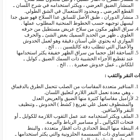
المنشار الضيق العرضي ، ويكثر استخدامه في شرح اللسان ـ
القطع العرضي ـ ومحدود الاستعمال في الشق الطولي.
منشار الدوران ، طبق الأصل للسابق عدا السلاح فهو ضيق جدا
ليسهل توجيهه حسب الخطوط المنحنية المطلوب عملها .
سراق الظهر مكون من سلاح عريض مستطيل من حرفه
العلوي ـ ظهر من الحديد السميك بعض الشئ ـ والحرف
الموازي له يحتوي علي أسنان دقيقة وهو لعمل الخدوش
والأعمال التي تتطلب دقة كالتلسين . . . الخ .
الساحقة اقل حجما من سراق الظهر خفيفة يكثر استخدامها
عند تقطيع الأجزاء الخشبية ذات السمك الضيق ـ كوايل ـ
ابلكاش ـ عمل خدوش صغيرة . . . الخ .
ات النقر والثقب :
المناقير متعددة المقاسات من الصلب تتحمل الطرق بالدقماق
، وهي معدة نعمل النقر اللازم لتعليق اللسان.
لأزاميل مقاساتها كثيرة منها الضيق والعريض العدل
والمشطوف تعمل علي تفريغ ( كشط ) الخدوش ـ وتنظيف
النقر والأسافين.
الملف ويكثر استخدامه عند عمل الثقوب اللازمة للكوايل ـ أو
فتحات الكوالين ـ أو مسامير الرباط والبرمة.
البنطة منها البنط الحدادي ذات اقطار متعددة ، والبنط
الفرنساوي ذات السمسمة الحلزونية والتي يكثر استخدامها ـ
إلي جانب البنطة ذات العيار.