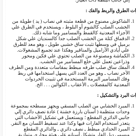
ات الطرق والربط والفك :
الشاكوش مصنوع من قطعة مثبته في نصاب ( يد ) طويلة من
الخشب الصلب كالشوم أو البلوط ، ويستخدم في الطرق علي
الأجزاء المعدنية كالقمط والمسامير وما شابه ذلك.
الدقماق كتلة من الخشب الصلب جدا كالسنديان علي شكل
برميل في وسطها تثبت ساق خشبي طويل ، وهو معد للطرق
علي أيادي الأزاميل والمناقير وهكذا عند تجميع المشغولات.
الكماشة ومصنوعة من الصلب تحتوي علي فكين ومحور
وذراعين تعمل علي خلع المسامير من الخشب.
المفك ساق صلب طرفه مبطط بمقاسات متعددة ومن الطرف
الآخر نصاب ـ وهو من العدد التي يسهل استخدامها في ربط
وفك المسامير البرمة المستخدمة في تثبيت الخردوات
المعدنية كالمفصلات ـ الأعقاب ـ الكوالين . . . الخ.
ات البرد والتشكيل :
المبرد الخشابي من الصلب المسقي ويجهز مسطحه بمجموعة
وحدات منتظمة ( أسنان بارزة خشنة ) عادة نصف دائري إلي
جانبي الدائري المقطع ؛ ويستعمل في تشكيل الأخشاب التي
يتعذر استخدام الفارات فيها وكذا عند تسقيط اللسان مع النقر.
المبرد الحدادي مبطط ـ نصف دائري ـ والدائري المقطع
ويسمي ديل الفار وتشكل أسنانه علي هيئة مجاري متوازية