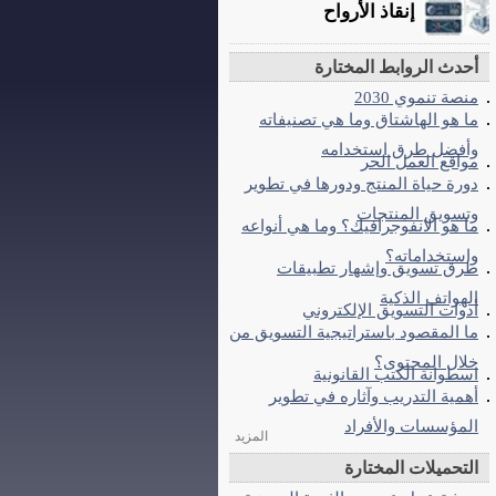
إنقاذ الأرواح
أحدث الروابط المختارة
منصة تنموي 2030
ما هو الهاشتاق وما هي تصنيفاته
وأفضل طرق استخدامه
مواقع العمل الحر
دورة حياة المنتج ودورها في تطوير
وتسويق المنتجات
ما هو الانفوجرافيك؟ وما هي أنواعه
واستخداماته؟
طرق تسويق وإشهار تطبيقات
الهواتف الذكية
أدوات التسويق الإلكتروني
ما المقصود باستراتيجية التسويق من
خلال المحتوى؟
اسطوانة الكتب القانونية
أهمية التدريب وآثاره في تطوير
المؤسسات والأفراد
المزيد
التحميلات المختارة