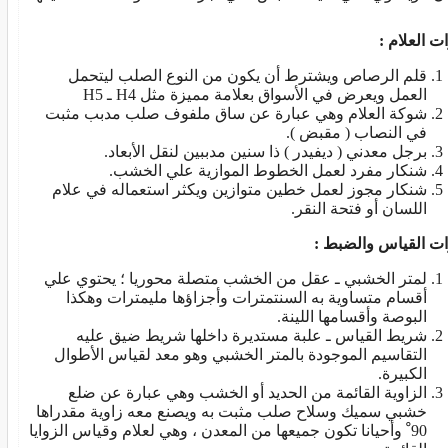
ت العلام :
قلم الرصاص ويشترط أن يكون من النوع الصلب ليتحمل
العمل ويعرض في الأسواق بعلامة مميزة مثل H4 ـ H5
شوكة العلام وهي عبارة عن ساق ملفوف صلب مدبب مثبت
في النصاب ( مقبض ).
برجل معدني ( ديفيدر ) ذا سنين مدببين لنقل الأبعاد.
شنكار مفرد لعمل الخطوط الموازية علي الخشب.
شنكار مجوز لعمل خطين متوازين ويكثر استعماله في علام
اللسان أو فتحة النقر.
ات القياس والضبط :
لمتر الخشبي ـ عقل من الخشب متصلة محوريا ؛ يحتوي علي
أقسام متساوية به السنتمترات وأجزاؤها مليمترات وهكذا
البوصة وأقسامها اللينة.
شريط القياس ـ علبة مستديرة داخلها شريط ضيق عليه
التقاسيم الموجودة بالمتر الخشبي وهو معد لقياس الأطوال
الكبيرة.
الزاوية القائمة من الحديد أو الخشب وهي عبارة عن ضلع
خشبي سميك وسلاح صلب مثبت به ويصنع معه زاوية مقدراها
90 ْ وأحيانا تكون جميعها من المعدن ، وهي لعلام وقياس الزوايا