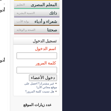
.
المعلم المصرى
التعليم
أدوا
ذاتك
التنمية البشرية
شعراء و أدباء
بوابة الأدب
صحتنا
الصحة و الوقاية
تسجيل الدخول
اسم الدخول
أدو
كلمة المرور
»
غير مشترك؟ احصل على
موقع مجاني الآن!
»
هل نسيت كلمة المرور؟
عدد زيارات الموقع