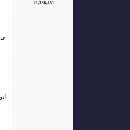
21,386,451
عدد
أدو