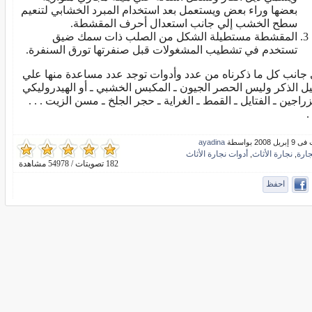
بعضها وراء بعض ويستعمل بعد استخدام المبرد الخشابي لتنعيم
سطح الخشب إلي جانب استعدال أحرف المقشطة.
المقشطة مستطيلة الشكل من الصلب ذات سمك ضيق
تستخدم في تشطيب المشغولات قبل صنفرتها تورق السنفرة.
 جانب كل ما ذكرناه من عدد وأدوات توجد عدد مساعدة منها علي
ل الذكر وليس الحصر الجيون ـ المكبس الخشبي ـ أو الهيدروليكي
زراجين ـ الفتايل ـ القمط ـ الغراية ـ حجر الجلخ ـ مسن الزيت . . .
.
ل 2008 بواسطة
ayadina
جارة
نجارة الأثاث
أدوات نجارة الأثاث
,
,
182 تصويتات / 54978 مشاهدة
احفظ