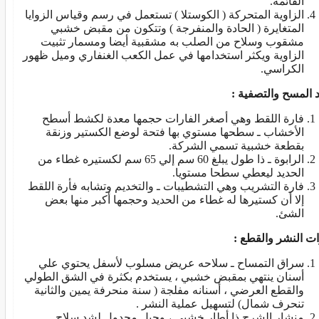
القائمة.
الزاوية المتحركة ( الكوستلا ) تستعمل في رسم وقياس الزوايا
المتغايرة ( الحادة والمنفرجة ) وتتكون من مقبض خشبي
مشقوب وسلاح من الصلب به مشقبية أيضا ومسمار تثبيت
الزاوية ويكثر استخدامها في عمل الكعب الغنفاري وميل ظهور
الكراسي.
 المسح والتصفية :
فارة اللقط وهي أصغر الفارات حجمها معدة لكشط أسطح
الأخشاب ـ سطحها مستوي بها فتحة لوضع الكستير وزنقة
بقطعة خشبية تسمي الشركة.
الرابوة ـ ذا طول يبلغ 60 سم إلي 65 سم لكستيره غطاء من
الحديد ليعطي سطحا مستويا.
فارة التشريب وهي التشطيبات ـ والتخديم وتشابه فأرة اللقط
إلا أن كستيرها له غطاء من الحديد وحجمها أكبر منها بعض
الشئ.
ات النشر والقطع :
سراق التمساح ـ سلاحه عريض مسلوب لأسفل يحتوي علي
أسنان ينتهي بمقبض خشبي ، يستخدم بكثرة في الشق الطولي
والقطع العرضي ، أسنانه مفلجة ( سنة منحرفة يمين والثانية
تنحرف شمال) لتسهيل عملية النشر .
منشار الشرح ذا أطار خشبي ، وحبل مجدول لشد سلاح