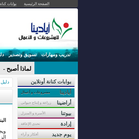
الصفحة الرئيسية
بوابات كنانة
تدريب ومهارات
تسويق وتصدير
دل
لماذا أصبح ال
بوابات كنانة أونلاين
دليل 
أيادينا
مشروعات و أعمال
أراضينا
زراعة و إنتاج حيوانى
بيوتنا
الأسرة و المنزل
البن
إرادة
تحدى الإعاقة
ويج
يوم جديد
أفكار و آراء
الز