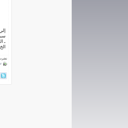
إلي
سبي
ـ ال
الخ 
نشرت فى 9 إبري
ن