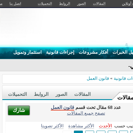
 أونلاين
المقالات
الصور
الروابط
التحميلات
اتصل بنا
من
يل الخبرات
أفكار مشروعات
إجراءات قانونية
استثمار وتمويل
يا وفخ الم_
ات قانونية
»
قانون العمل
المقالات
الصور
الروابط
التحميلات
مقالات
عدد 68 مقال تحت قسم
قانون العمل
شارك
تصفح جميع المقالات
تيب حسب
الأحدث
الأكثر مشاهدة
الأكثر تصويتا