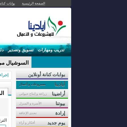
الصفحة الرئيسية
بوابات كنانة
تدريب ومهارات
تسويق وتصدير
دل
السوشيال ميد
بوابات كنانة أونلاين
إجراء
أيادينا
مشروعات و أعمال
ال
أراضينا
زراعة و إنتاج حيوانى
بيوتنا
الأسرة و المنزل
إرادة
تحدى الإعاقة
التر
يوم جديد
أفكار و آراء