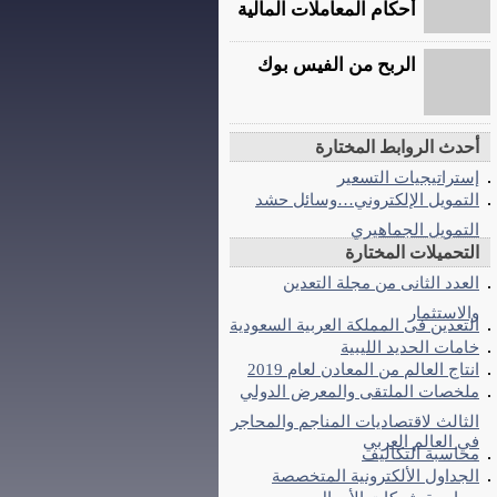
أحكام المعاملات المالية
الربح من الفيس بوك
أحدث الروابط المختارة
إستراتيجيات التسعير
التمويل الإلكتروني…وسائل حشد
التمويل الجماهيري
التحميلات المختارة
العدد الثانى من مجلة التعدين
والاستثمار
التعدين فى المملكة العربية السعودية
خامات الحديد الليبية
انتاج العالم من المعادن لعام 2019
ملخصات الملتقى والمعرض الدولي
الثالث لاقتصاديات المناجم والمحاجر
في العالم العربي
محاسبة التكاليف
الجداول الألكترونية المتخصصة