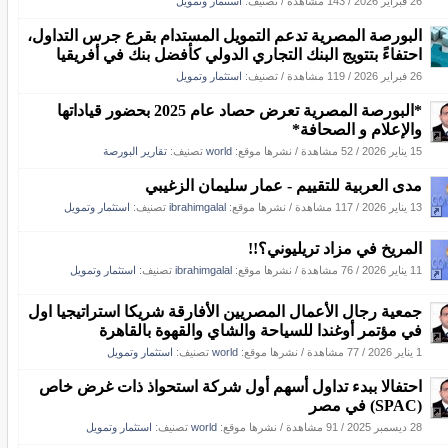
26 فبراير 2026
/
143 مشاهدة
/ تصنيف:
استثمار وتمويل
البورصة المصرية تدعم التمويل المستدام بقرع جرس التداول،
احتفاءً بتتويج البنك التجاري الدولي كأفضل بنك في أفريقيا
26 فبراير 2026
/
119 مشاهدة
/ تصنيف:
استثمار وتمويل
*البورصة المصرية تعرض حصاد عام 2025 بحضور قياداتها
والإعلام و الصحافة*
15 يناير 2026
/
52 مشاهدة
/
نشرها موقع:
world
تصنيف:
تقارير البورصة
مدى العربية للتقييم - عمار سليمان الزغيبي
13 يناير 2026
/
117 مشاهدة
/
نشرها موقع:
ibrahimgalal
تصنيف:
استثمار وتمويل
المريخ في مزاد تريليوني؟!!
11 يناير 2026
/
76 مشاهدة
/
نشرها موقع:
ibrahimgalal
تصنيف:
استثمار وتمويل
جمعية رجال الأعمال المصريين الأفارقة شريكا استراتيجيا اول
في مؤتمر أوغندا للسياحة والشاي والقهوة بالقاهرة
1 يناير 2026
/
77 مشاهدة
/
نشرها موقع:
world
تصنيف:
استثمار وتمويل
احتفالا ببدء تداول أسهم أول شركة استحواذ ذات غرض خاص
(SPAC) في مصر
28 ديسمبر 2025
/
91 مشاهدة
/
نشرها موقع:
world
تصنيف:
استثمار وتمويل