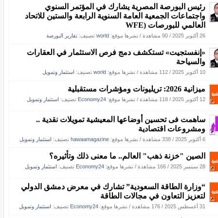
رئيس البورصة المصرية يشارك في المؤتمر السنوي
واجتماعات الجمعية العامة السنوية الرابعة والستين للاتحاد
العالمي للبورصات (WFE
26 أكتوبر 2025
/
90 مشاهدة
/
نشرها موقع:
world
تصنيف:
تقارير البورصة
«إنفستجيت» تستكشف دمج فرص الاستثمار في العقارات
والسياحة
10 أكتوبر 2025
/
112 مشاهدة
/
نشرها موقع:
world
تصنيف:
استثمار وتمويل
ميزانية 2026: تريليونات ومؤشرات مستقبلية
12 أكتوبر 2025
/
118 مشاهدة
/
نشرها موقع:
Economy24
تصنيف:
استثمار وتمويل
ساهمت فى تحسين أوضاعها المعيشية تمويلات نقدية ..
ومشروعات اقتصادية
6 أكتوبر 2025
/
338 مشاهدة
/
نشرها موقع:
hawaamagazine
تصنيف:
استثمار وتمويل
الصين "خزنة ذهب" العالم.. ما معنى ذلك وتأثيره؟
28 سبتمبر 2025
/
166 مشاهدة
/
نشرها موقع:
Economy24
تصنيف:
استثمار وتمويل
“وزارة الطاقة السعودية” تشارك في معرض دمشق الدولي
لتعزيز التعاون في مجالات الطاقة
31 أغسطس 2025
/
176 مشاهدة
/
نشرها موقع:
Economy24
تصنيف:
استثمار وتمويل