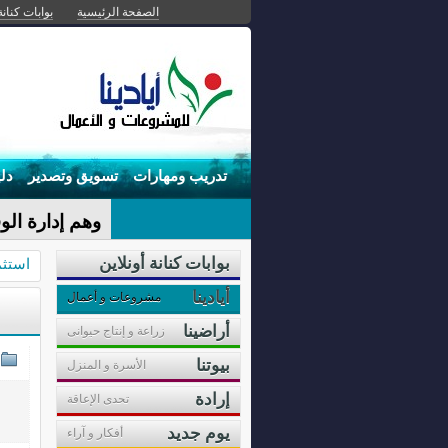
الصفحة الرئيسية
بوابات كنانة
تدريب ومهارات
تسويق وتصدير
دل
وهم إدارة ال
بوابات كنانة أونلاين
استثم
أيادينا
مشروعات و أعمال
أراضينا
زراعة و إنتاج حيوانى
بيوتنا
الأسرة و المنزل
إرادة
تحدى الإعاقة
يوم جديد
أفكار و آراء