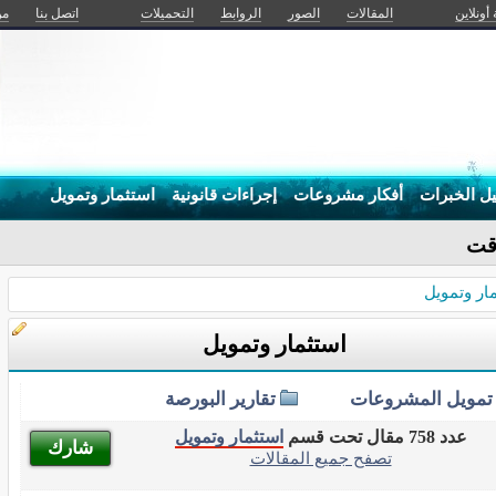
 أونلاين
المقالات
الصور
الروابط
التحميلات
اتصل بنا
من
يل الخبرات
أفكار مشروعات
إجراءات قانونية
استثمار وتمويل
وقت
ار وتمويل
استثمار وتمويل
تمويل المشروعات
تقارير البورصة
عدد 758 مقال تحت قسم
استثمار وتمويل
شارك
تصفح جميع المقالات