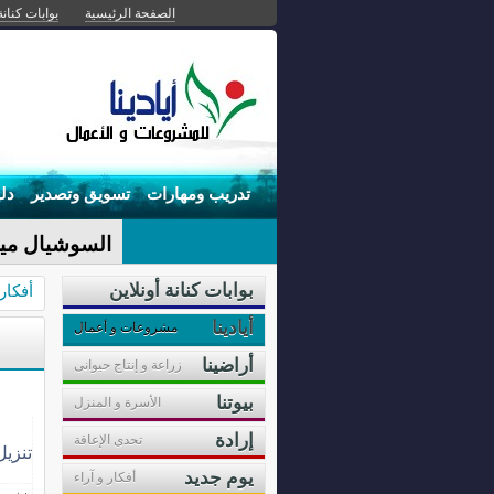
الصفحة الرئيسية
بوابات كنانة
تدريب ومهارات
تسويق وتصدير
دل
السوشيال ميدي
بوابات كنانة أونلاين
أفكا
أيادينا
مشروعات و أعمال
أراضينا
زراعة و إنتاج حيوانى
بيوتنا
الأسرة و المنزل
إرادة
تحدى الإعاقة
تنزي
يوم جديد
أفكار و آراء