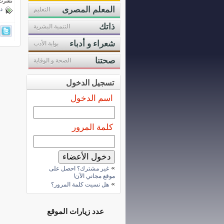
نشرت فى 9 نوفمب
المعلم المصرى
د
التعليم
ذاتك
التنمية البشرية
شعراء و أدباء
بوابة الأدب
صحتنا
الصحة و الوقاية
تسجيل الدخول
اسم الدخول
كلمة المرور
»
غير مشترك؟ احصل على
موقع مجاني الآن!
»
هل نسيت كلمة المرور؟
عدد زيارات الموقع