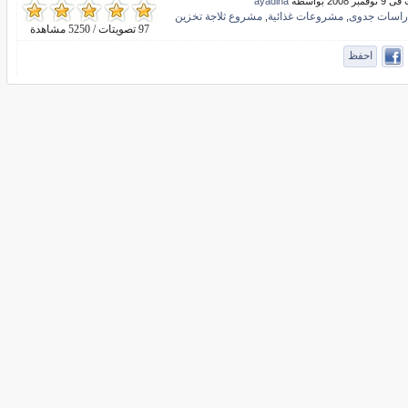
ر 2008 بواسطة
ayadina
راسات جدوى
مشروعات غذائية
مشروع ثلاجة تخزين
,
,
97 تصويتات / 5250 مشاهدة
احفظ