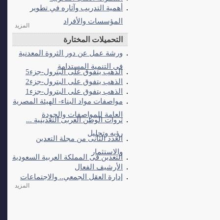
أهمية التدريب وآثاره في تطوير
المؤسسات والأفراد
المزيد
التحميلات المختارة
ورشة عمل عن دور الثروة المعدنية
فى التنمية المستدامة
الذهب يتفوق على البترول-جزء5
الذهب يتفوق على البترول-جزء2
الذهب يتفوق على البترول-جزء1
مواصفات مواد البناء- الهيئة المصرية
العامة للمواصفات والجودة
ثروات الوطن العربى التعدينية ...
رؤيه وتحليل
العدد الثانى من مجلة التعدين
والاستثمار
التعدين فى المملكة العربية السعودية
الأرشيف الفعال
إدارة العقل الجمعي.. والاجتماعات
المزيد