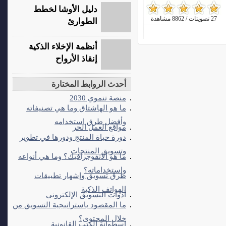
دليل الأوشا لخطط
27 تصويتات / 8862 مشاهدة
الطوارئ
أنظمة الإخلاء الذكية
إنقاذ الأرواح
أحدث الروابط المختارة
منصة تنموي 2030
ما هو الهاشتاق وما هي تصنيفاته
وأفضل طرق استخدامه
مواقع العمل الحر
دورة حياة المنتج ودورها في تطوير
وتسويق المنتجات
ما هو الانفوجرافيك؟ وما هي أنواعه
واستخداماته؟
طرق تسويق وإشهار تطبيقات
الهواتف الذكية
أدوات التسويق الإلكتروني
ما المقصود باستراتيجية التسويق من
خلال المحتوى؟
اسطوانة الكتب القانونية