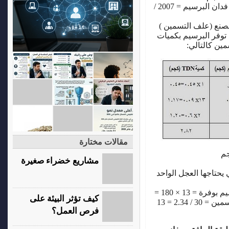
عدد العجول التي يمكن تغذيتها وتسمينها على فدان البرسيم = 2007 /
لمصنع (علف التسمين )
توفر البرسيم بكميات
مين كالتالي:
مقالات مختارة
مشاريع خضراء صغيرة
يحتاجها العجل الواحد
التسمين ( 6 شهور) في حالة عدم وجود البرسيم بوفرة = 13 × 180 =
كيف تؤثر البيئة على
2.34 طن برسيم حمولة الفدان من عجول التسمين = 30 / 2.34 = 13
فرص العمل؟