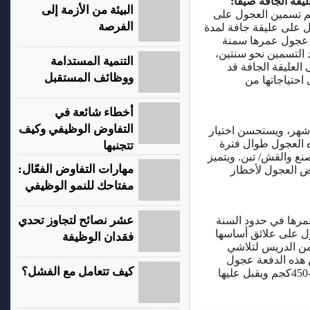
ليقة الجافة صيفا:
البيئة من الأزمة إلى
م تسمين العجول على
الفرصة
 بعد ذلك تنقل على عليقة جافة لمدة
ر عجول عمرها سمنة
رها بعد التسمين نحو سنتين،
التنمية المستدامة
العليقة الجافة قد
ووظائف المستقبل
احتياجاتها من
أخطاء شائعة في
التفاوض الوظيفي وكيف
ا النوع من التسمين لا يتجاوز مدته عن 4-5أشهر، ويستحسن اختيار
كجم. تتغذي هذه العجول طوال فترة
تتجنبها
ع والقش/ تبن. ويتميز
مهارات التفاوض الفعّال:
ض العجول لأخطار
مفتاحك للنمو الوظيفي
عشر نصائح لتجاوز تحدي
عمرها في حدود السنة
هذه العجول على علائق أساسها
فقدان الوظيفة
من الدريس لتلاشي
ن هذه الدفعة عجول
كيف تتعامل مع الفشل؟
مسمنة تسمينا جيدا إذ تزن في المتوسط 400-450كجم ويقبل عليها