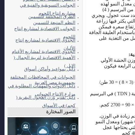
1-150كجم ) ويكون معدل النمو لهذه
الجوانب التسويقية والفنية في
العجول حوالي 0.6كجم/ اليوم. وحمولة الفدان من البرسيم ( 4)
مشاريع إنتاج اللحوم
 عدد ست عجول. ويجري
الطرق المختلفة للتسمين
ي يكثر فيها زراعة
النظم المتبعة للتسمين
ارتفاع سعره فيمكن
الجوانب الاقتصادية لمشاريع إنتاج
ذلك باستخدام العليقة الجافة
اللحوم
ضل من التغذية على
الجدوى الاقتصادية لمشاريع إنتاج
الألبان
الجدوي الاقتصادية لمشاريع الأغنام
ة:
الأهمية الاقتصادية لتربية الجمال (
ات، متوسط وزن الحشة الأولي
الإبل )
حتى الرابعة فيكون
دليل بمواعيد وأماكن أسواق
الحيوانات في المحافظات المختلفة
إجمالي كمية البرسيم الناتجة من الفدان =6 + (3 × 8 ) = 30 طن/
بجمهورية مصر العربية
دليل الأدوات والمهمات المطلوبة في
وحيث أن نسبة المواد الغذائية المهضومة الكلية ( TDN ) في البرسيم
مزارع الإنتاج الحيواني
دليل تقدير وزن العجول البقرية (
كجم) في الأسواق
الصور المختارة
عجل التسمين 4.5كجم TDN لكل 1كجم زيادة في الوزن.
وحيث أن مدة التسمين في حدود 180 يوما ( 6 شهور) ومعدل النمو
ي للعجول البلدية هو 0.6 كمية الـ TDN التي يحتاجها عجل