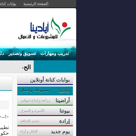
الصفحة الرئيسية
بوابات كنانة
تدريب ومهارات
تسويق وتصدير
دل
الحياة لي-
بوابات كنانة أونلاين
أيادينا
مشروعات و أعمال
أراضينا
زراعة و إنتاج حيوانى
بيوتنا
الأسرة و المنزل
 <!--
إرادة
تحدى الإعاقة
تطبي
يوم جديد
أفكار و آراء
حكومي