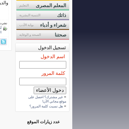
والدي
المعلم المصرى
التعليم
ذاتك
التنمية البشرية
نشرت فى 15 فبرا
شعراء و أدباء
بوابة الأدب
أ
ا
صحتنا
الصحة و الوقاية
تسجيل الدخول
اسم الدخول
كلمة المرور
»
غير مشترك؟ احصل على
موقع مجاني الآن!
»
هل نسيت كلمة المرور؟
عدد زيارات الموقع