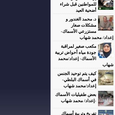
للمواطنين قبل شراء
أضحية العيد
د. محمد الغندور و
مشكلات صغار
مستزرعي الأسماك-
إعداد/ محمد شهاب
مكعب صغير لمراقبة
جودة مياه أحواض تربية
الأسماك- إعداد/محمد
شهاب
كيف يتم توحيد الجنس
في أسماك البلطي-
إعداد/محمد شهاب
بعض طفيليات الأسماك
-إعداد/ محمد شهاب
تفريخ وتربية أسماك