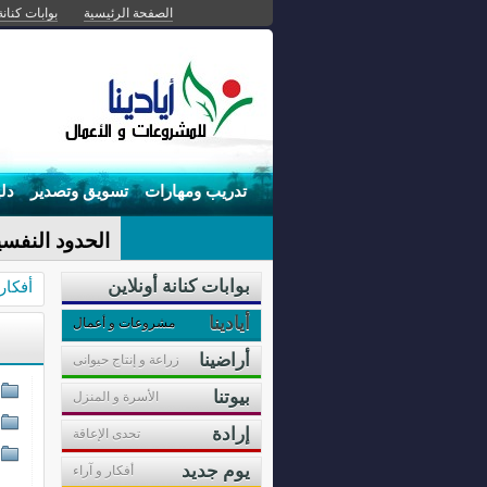
الصفحة الرئيسية
بوابات كنانة
تدريب ومهارات
تسويق وتصدير
دل
الحدود النفسي
بوابات كنانة أونلاين
أفكا
أيادينا
مشروعات و أعمال
أراضينا
زراعة و إنتاج حيوانى
بيوتنا
الأسرة و المنزل
إرادة
تحدى الإعاقة
يوم جديد
أفكار و آراء