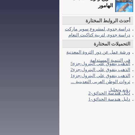
الهامور
أحدث الروابط المختارة
دراسة جدوى لمشروع سوبر ماركت
دراسة جدوى لتربية كتاكيت النعام
التحميلات المختارة
ورشة عمل عن دور الثروة المعدنية
فى التنمية المستدامة
الذهب يتفوق على البترول-جزء5
الذهب يتفوق على البترول-جزء2
الذهب يتفوق على البترول-جزء1
ثروات الوطن العربى التعدينية ...
رؤيه وتحليل
دليل هندسة الحدائق-2
دليل هندسة الحدائق-1