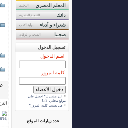
المعلم المصرى
التعليم
ذاتك
التنمية البشرية
شعراء و أدباء
بوابة الأدب
صحتنا
الصحة و الوقاية
تسجيل الدخول
اسم الدخول
كلمة المرور
عدد 1557
»
غير مشترك؟ احصل على
موقع مجاني الآن!
التر
»
هل نسيت كلمة المرور؟
عدد زيارات الموقع