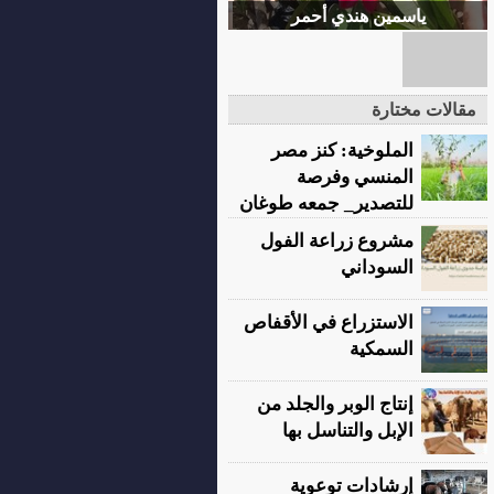
ياسمين هندي أحمر
مقالات مختارة
الملوخية: كنز مصر
المنسي وفرصة
للتصدير_ جمعه طوغان
مشروع زراعة الفول
السوداني
الاستزراع في الأقفاص
السمكية
إنتاج الوبر والجلد من
الإبل والتناسل بها
إرشادات توعوية